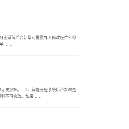
能分座系统后台新增可批量导入修改座位名称
单 ……
显示更突出。 2、智能分座系统后台新增是
闭则不可修改。如果……